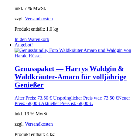
inkl. 7 % MwSt.
zzgl.
Versandkosten
Produkt enthält: 1,0
kg
In den Warenkorb
Angebot!
Genusspaket — Harrys Waldgin &
Waldkräuter-Amaro für volljährige
Genießer
Alter Preis:
73,50
€
Ursprünglicher Preis war: 73,50 €
Neuer
Preis:
68,00
€
Aktueller Preis ist: 68,00 €.
inkl. 19 % MwSt.
zzgl.
Versandkosten
Produkt enthält: 4
kg